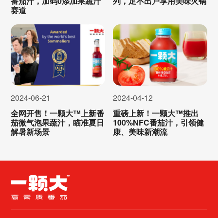
列，足不出户享用美味火锅
番茄汁，加码0添加果蔬汁
赛道
2024-06-21
2024-04-12
全网开售！一颗大™上新番
重磅上新！一颗大™推出
茄微气泡果蔬汁，瞄准夏日
100%NFC番茄汁，引领健
解暑新场景
康、美味新潮流