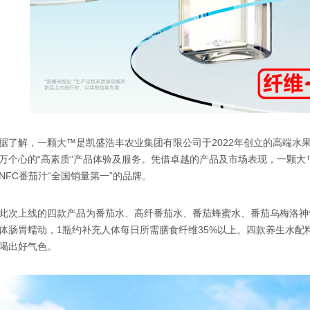
据了解，一颗大™是凯盛浩丰农业集团有限公司于2022年创立的高端水
万个心的“高素质”产品体验及服务。凭借卓越的产品及市场表现，一颗大
NFC番茄汁“全国销量第一”的品牌。
此次上线的四款产品为番茄水、高纤番茄水、番茄蜂蜜水、番茄乌梅洛神
体肠胃蠕动，1瓶约补充人体每日所需膳食纤维35%以上。四款养生水配
喝出好气色。