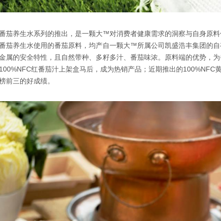
番茄养生水系列的推出，是一颗大™对消费者健康需求的洞察与自身原料
番茄养生水使用的番茄原料，均产自一颗大™所属公司凯盛浩丰集团的自
金属的安全特性，且自然带种、多籽多汁、番茄味浓。原料端的优势，为
100%NFC红番茄汁上架盒马后，成为热销产品；近期推出的100%N
榜前三的好成绩。