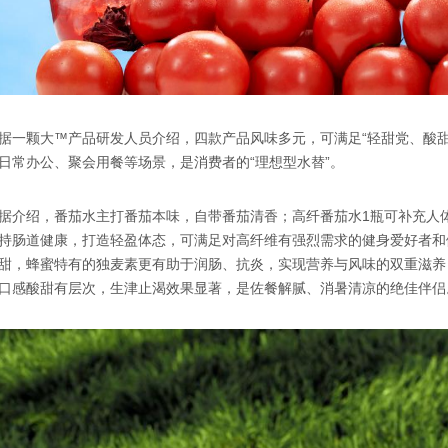
据一颗大™产品研发人员介绍，四款产品风味多元，可满足“轻甜党、酸
日常办公、聚会用餐等场景，是消费者的“理想型水替”。
据介绍，番茄水主打番茄本味，自带番茄清香；高纤番茄水1瓶可补充人
持肠道健康，打造轻盈体态，可满足对高纤维有强烈需求的健身爱好者和
甜，蜂蜜特有的独麦素更有助于润肠、抗炎，实现营养与风味的双重滋养
口感酸甜有层次，生津止渴效果显著，是佐餐解腻、消暑清凉的绝佳伴侣