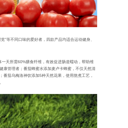
甜党”等不同口味的爱好者，四款产品均适合运动健身、
体一天所需60%膳食纤维，有效促进肠道蠕动，帮助维
健康管理者；番茄蜂蜜水添加麦卢卡蜂蜜，不仅天然清
；番茄乌梅洛神饮添加5种天然花果，使用熬煮工艺，
。