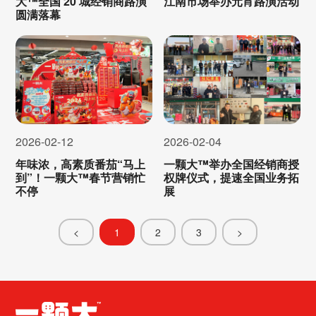
大™全国 20 城经销商路演
江南市场举办元宵路演活动
圆满落幕
2026-02-12
2026-02-04
年味浓，高素质番茄“马上
一颗大™举办全国经销商授
到”！一颗大™春节营销忙
权牌仪式，提速全国业务拓
不停
展
<
1
2
3
>