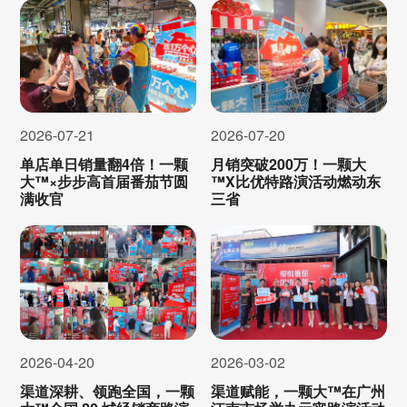
2026-07-21
2026-07-20
单店单日销量翻4倍！一颗
月销突破200万！一颗大
大™×步步高首届番茄节圆
™X比优特路演活动燃动东
满收官
三省
2026-04-20
2026-03-02
渠道深耕、领跑全国，一颗
渠道赋能，一颗大™在广州