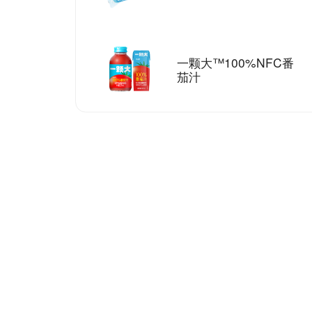
一颗大™100%NFC番
茄汁